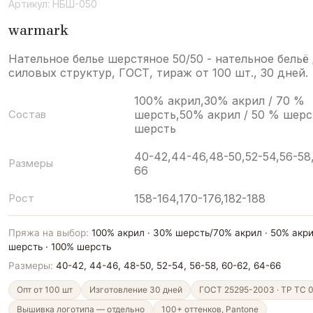
Артикул:
НБШ-050
приятий
Форма для юнармии и военно-патриотически
warmark
Нательное белье шерстяное 50/50 - нательное бельё
служб
Атрибутика для спортивных клубов и фанатск
силовых структур, ГОСТ, тираж от 100 шт., 30 дней.
100% акрил,30% акрил / 70 %
Фанатские шапки
Вязаные платья оптом и на заказ
Состав
шерсть,50% акрил / 50 % шерс
шерсть
40-42,44-46,48-50,52-54,56-58
 для силовых структур
Нательное бельё армейское 
Размеры
66
Рост
158-164,170-176,182-188
Оптовикам
Вязаный мерч на заказ под бренд
Пряжа на выбор:
100% акрил · 30% шерсть/70% акрил · 50% акр
шерсть · 100% шерсть
отажа
Шапки и шарфы с логотипом на заказ
Вязаны
Размеры:
40-42, 44-46, 48-50, 52-54, 56-58, 60-62, 64-66
Опт от 100 шт
Изготовление 30 дней
ГОСТ 25295-2003 · ТР ТС 0
ки на заказ
Вышивка логотипа — отдельно
100+ оттенков, Pantone