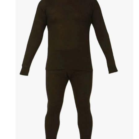
Форма для ЧОП и охранных пред
Форма для МЧС и спасательных 
Фанатские и сувенирные шарфы
Форменные джемперы и свитеры
Форменные жилеты с логотипом
Корпоративные подарки из трик
Вязаные пледы оптом
Толстов