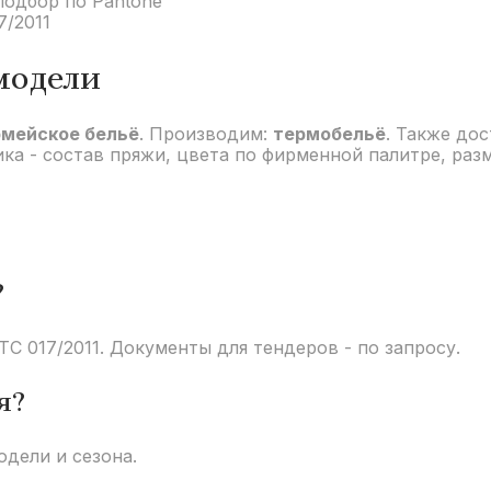
подбор по Pantone
7/2011
модели
рмейское бельё
. Производим:
термобельё
. Также до
ка - состав пряжи, цвета по фирменной палитре, раз
?
С 017/2011. Документы для тендеров - по запросу.
я?
одели и сезона.