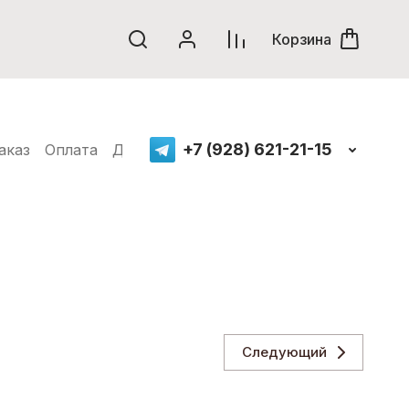
Корзина
+7 (928) 621-21-15
аказ
Оплата
Доставка
Нанесение логотипов
Пол
оизводителя
Следующий