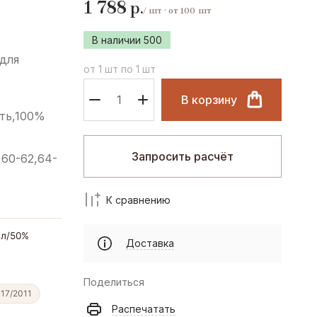
1 788
р.
х клубов
В наличии
500
 для
их движений
от 1 шт по 1 шт
В корзину
ть,100%
Запросить расчёт
,60-62,64-
и термобельё
К сравнению
ил/50%
Доставка
е носки оптом
Поделиться
17/2011
Распечатать