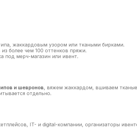
приятий
Форма для юнармии и военно-патриотически
служб
Атрибутика для спортивных клубов и фанатск
ипа, жаккардовым узором или ткаными бирками.
Фанатские шапки
Вязаные платья оптом и на заказ
из более чем 100 оттенков пряжи.
а под мерч-магазин или ивент.
 для силовых структур
Нательное бельё армейское 
ипов и шевронов
, вяжем жаккардом, вшиваем тканые
Оптовикам
Вязаный мерч на заказ под бренд
итывается отдельно.
отажа
Шапки и шарфы с логотипом на заказ
Вязаны
тплейсов, IT- и digital-компании, организаторы ивен
ки на заказ