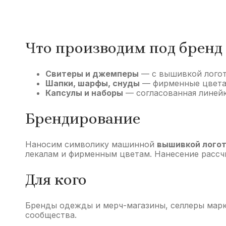
Форма для ЧОП и охранных пред
Форма для МЧС и спасательных 
Что производим под бренд
Свитеры и джемперы
— с вышивкой логот
Фанатские и сувенирные шарфы
Шапки, шарфы, снуды
— фирменные цвета 
Капсулы и наборы
— согласованная линейк
Форменные джемперы и свитеры
Брендирование
Наносим символику машинной
вышивкой логот
Форменные жилеты с логотипом
лекалам и фирменным цветам. Нанесение рассч
Для кого
Корпоративные подарки из трик
Бренды одежды и мерч-магазины, селлеры марке
сообщества.
Вязаные пледы оптом
Толстов