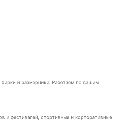
х клубов
их движений
и термобельё
 бирки и размерники. Работаем по вашим
е носки оптом
тов и фестивалей, спортивные и корпоративные