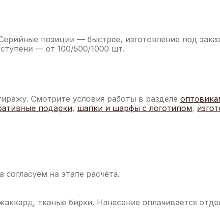
Серийные позиции — быстрее, изготовление под зак
 ступени — от 100/500/1000 шт.
тиражу. Смотрите условия работы в разделе
оптовика
ративные подарки
,
шапки и шарфы с логотипом
,
изгот
а согласуем на этапе расчёта.
аккард, тканые бирки. Нанесение оплачивается отде