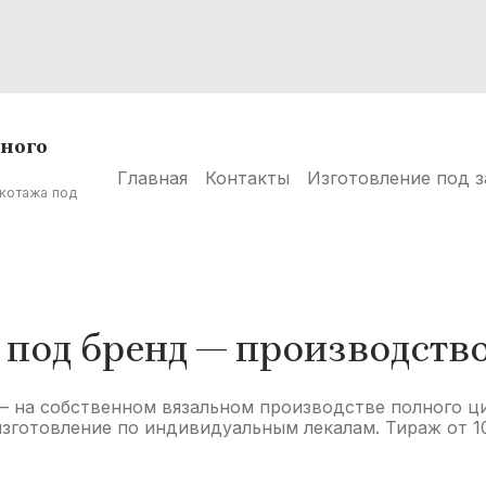
Головные уборы
Шарфы
Аксессуары
и манжеты
лного
Главная
Контакты
Изготовление под з
икотажа под
чная и сувенирная продукция
Трикотаж оптом от пр
рма для кадетов и юнармии оптом
 под бренд — производств
птом
Головные уборы вязаные оптом
 на собственном вязальном производстве полного ци
оптом
Форма для школ и кадетских корпусов
зготовление по индивидуальным лекалам. Тираж от 100