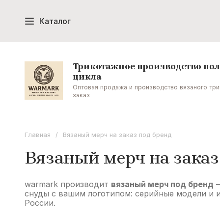
Каталог
Женская одежда
Спецодежда
Трикотажное полотно, подвязы 
Трикотажное производство по
цикла
Оптовая продажа и производство вязаного тр
Атрибутика для фанатов, подаро
заказ
Форма охраны и ЧОП оптом
Фо
Главная
/
Вязаный мерч на заказ под бренд
Вязаный мерч на заказ
Женская трикотажная одежда о
warmark производит
вязаный мерч под бренд
—
Шарфы и фанатская атрибутика 
снуды с вашим логотипом: серийные модели и и
России.